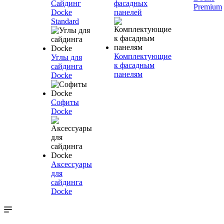
Сайдинг
фасадных
Premium
Docke
панелей
Standard
Комплектующие
Углы для
к фасадным
сайдинга
панелям
Docke
Софиты
Docke
Аксессуары
для
сайдинга
Docke