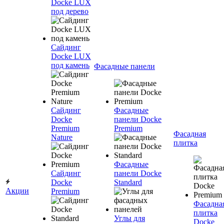
Docke LUX
под дерево
Сайдинг
Docke LUX
под камень
Фасадные панели
Сайдинг
Фасадные
Docke
панели Docke
Premium
Premium
Фасадная
Nature
плитка
Фасадные
Сайдинг
панели Docke
Docke
Standard
Акции
Premium
Фасадна
плитка
Углы для
Docke