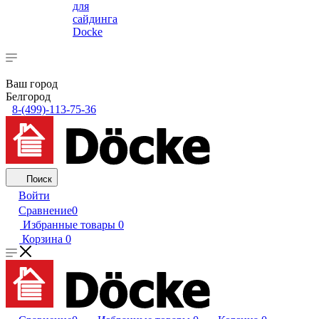
для
сайдинга
Docke
Ваш город
Белгород
8-(499)-113-75-36
Поиск
Войти
Сравнение
0
Избранные товары
0
Корзина
0