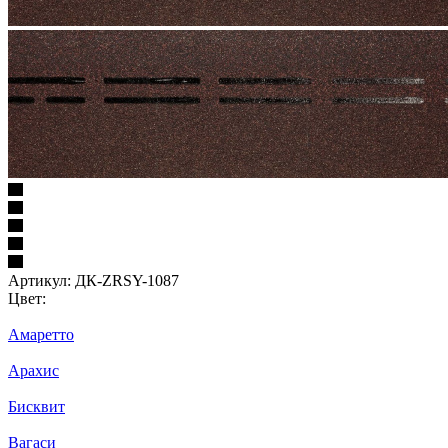
Артикул:
ДК-ZRSY-1087
Цвет:
Амаретто
Арахис
Бисквит
Вагаси