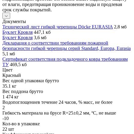
от влаги, предотвращая проникновение воды и продлевая
срок службы покрытий.
Документы
Технический лист гибкой черепицы Döcke EURASIA
2,8 мб
Буклет Кровля
447,1 кб
Буклет Кровля
3,6 мб
Декларация о соответствии требованиям пожарной
безопасности гибкой черепицы серий Standard, Europa, Eurasia
5,1 мб
Сертификат соответствия подкладочного ковра требованиям
ТУ
469,5 кб
Цвет
Красный
Вес одной упаковки брутто
35.1 кг
Вес поддона брутто
1 474 кг
Водопоглощениев течение 24 часов, % масс, не более
2
Гибкость материала на брусе R=25±0,2 мм, ºС, не выше
-10
Кол-во в упаковке
22 шт