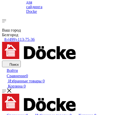
для
сайдинга
Docke
Ваш город
Белгород
8-(499)-113-75-36
Поиск
Войти
Сравнение
0
Избранные товары
0
Корзина
0