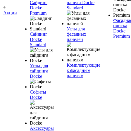
Сайдинг
панели Docke
Docke
Standard
Акции
Premium
Фасадна
плитка
Углы для
Docke
Сайдинг
фасадных
Premium
Docke
панелей
Standard
Комплектующие
Углы для
к фасадным
сайдинга
панелям
Docke
Софиты
Docke
Аксессуары