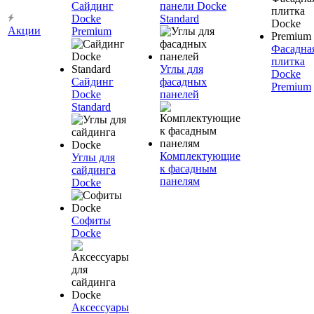
Сайдинг
панели Docke
Docke
Standard
Акции
Premium
Фасадна
плитка
Углы для
Docke
Сайдинг
фасадных
Premium
Docke
панелей
Standard
Комплектующие
Углы для
к фасадным
сайдинга
панелям
Docke
Софиты
Docke
Аксессуары