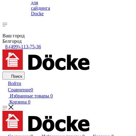
для
сайдинга
Docke
Ваш город
Белгород
8-(499)-113-75-36
Поиск
Войти
Сравнение
0
Избранные товары
0
Корзина
0