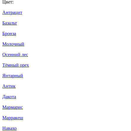
Цвет:
Антрацит
Базальт
Бронза
Молочный
Осенний лес
Тёмный орех
Янтарный
Антик
Дакота
Мармарис
Марракеш
Навахо