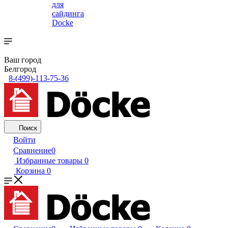
для
сайдинга
Docke
Ваш город
Белгород
8-(499)-113-75-36
Поиск
Войти
Сравнение
0
Избранные товары
0
Корзина
0