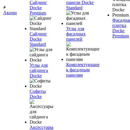
Сайдинг
панели Docke
Docke
Standard
Акции
Premium
Фасадна
плитка
Углы для
Docke
Сайдинг
фасадных
Premium
Docke
панелей
Standard
Комплектующие
Углы для
к фасадным
сайдинга
панелям
Docke
Софиты
Docke
Аксессуары