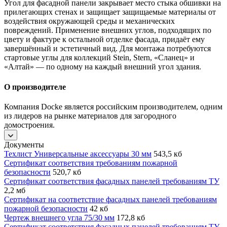
Угол для фасадной панели закрывает место стыка обшивки на
прилегающих стенах и защищает защищаемые материалы от
воздействия окружающей среды и механических
повреждений. Применение внешних углов, подходящих по
цвету и фактуре к остальной отделке фасада, придаёт ему
завершённый и эстетичный вид. Для монтажа потребуются
стартовые углы для коллекций Stein, Stern, «Сланец» и
«Алтай» — по одному на каждый внешний угол здания.
О производителе
Компания Docke является российским производителем, одним
из лидеров на рынке материалов для загородного
домостроения.
Документы
Техлист Универсальные аксессуары 30 мм
543,5 кб
Сертификат соответствия требованиям пожарной
безопасности
520,7 кб
Сертификат соответствия фасадных панелей требованиям ТУ
2,2 мб
Сертификат на соответствие фасадных панелей требованиям
пожарной безопасности
42 кб
Чертеж внешнего угла 75/30 мм
172,8 кб
Сертификат соответствия фасадных панелей требованиям ТУ