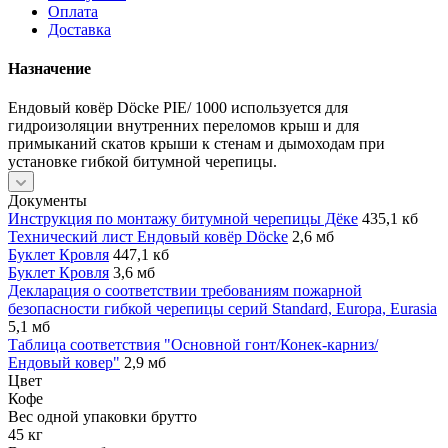
Оплата
Доставка
Назначение
Ендовый ковёр Döcke PIE/ 1000 используется для
гидроизоляции внутренних переломов крыш и для
примыканий скатов крыши к стенам и дымоходам при
установке гибкой битумной черепицы.
Документы
Инструкция по монтажу битумной черепицы Дёке
435,1 кб
Технический лист Ендовый ковёр Döcke
2,6 мб
Буклет Кровля
447,1 кб
Буклет Кровля
3,6 мб
Декларация о соответствии требованиям пожарной
безопасности гибкой черепицы серий Standard, Europa, Eurasia
5,1 мб
Таблица соответствия "Основной гонт/Конек-карниз/
Ендовый ковер"
2,9 мб
Цвет
Кофе
Вес одной упаковки брутто
45 кг