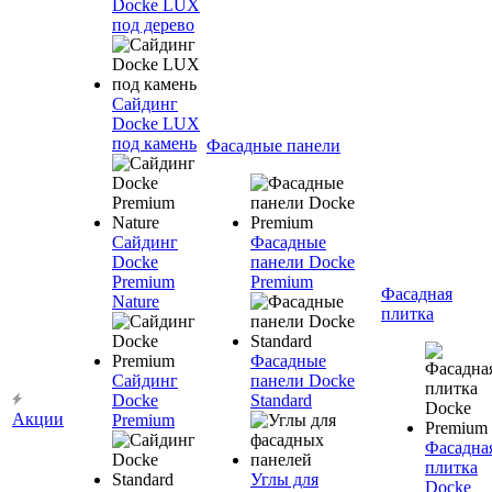
Docke LUX
под дерево
Сайдинг
Docke LUX
под камень
Фасадные панели
Сайдинг
Фасадные
Docke
панели Docke
Premium
Premium
Фасадная
Nature
плитка
Фасадные
Сайдинг
панели Docke
Docke
Standard
Акции
Premium
Фасадна
плитка
Углы для
Docke