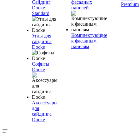
Сайдинг
фасадных
Premium
Docke
панелей
Standard
Комплектующие
Углы для
к фасадным
сайдинга
панелям
Docke
Софиты
Docke
Аксессуары
для
сайдинга
Docke