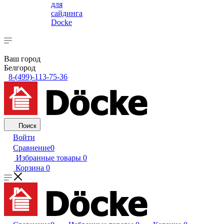
для
сайдинга
Docke
Ваш город
Белгород
8-(499)-113-75-36
Поиск
Войти
Сравнение
0
Избранные товары
0
Корзина
0