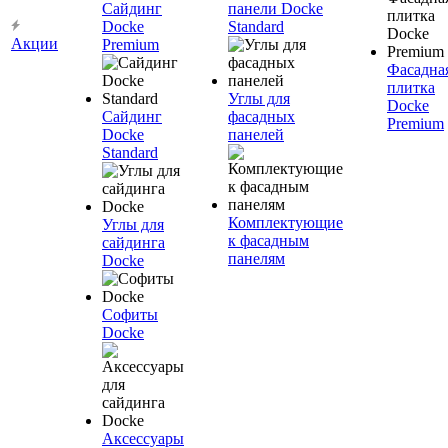
Сайдинг
панели Docke
Docke
Standard
Акции
Premium
Фасадна
плитка
Углы для
Docke
Сайдинг
фасадных
Premium
Docke
панелей
Standard
Комплектующие
Углы для
к фасадным
сайдинга
панелям
Docke
Софиты
Docke
Аксессуары