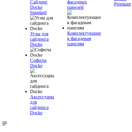
Сайдинг
фасадных
Premium
Docke
панелей
Standard
Комплектующие
Углы для
к фасадным
сайдинга
панелям
Docke
Софиты
Docke
Аксессуары
для
сайдинга
Docke