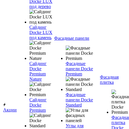
Docke LUX
под дерево
Сайдинг
Docke LUX
под камень
Фасадные панели
Сайдинг
Фасадные
Docke
панели Docke
Premium
Premium
Фасадная
Nature
плитка
Фасадные
Сайдинг
панели Docke
Docke
Standard
Акции
Premium
Фасадна
плитка
Углы для
Docke