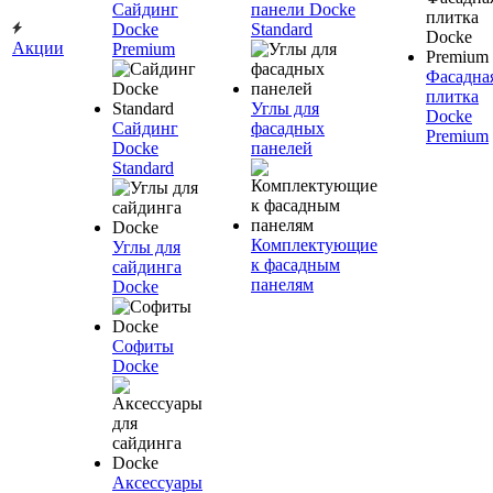
Сайдинг
панели Docke
Docke
Standard
Акции
Premium
Фасадна
плитка
Углы для
Docke
Сайдинг
фасадных
Premium
Docke
панелей
Standard
Комплектующие
Углы для
к фасадным
сайдинга
панелям
Docke
Софиты
Docke
Аксессуары