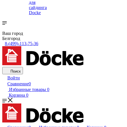
для
сайдинга
Docke
Ваш город
Белгород
8-(499)-113-75-36
Поиск
Войти
Сравнение
0
Избранные товары
0
Корзина
0